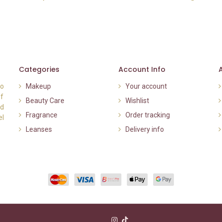
Categories
Account Info
to
Makeup
Your account
of
Beauty Care
Wishlist
nd
Fragrance
Order tracking
el
Leanses
Delivery info