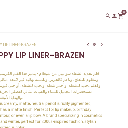
0
Y LIP LINER-BRAZEN
PPY LIP LINER-BRAZEN
قلم تحديد الشفاه سو ليبي من شيغلام - يتميز هذا القلم الكريمي،
ومقاوم للتلطخ، وناعم كالحرير، وبلمسة نهائية غير لامعة. مثالي،
وكقلم تحديد للشفاه، وأحمر شفاه، وتحديد للشفاه، أو حتى فيون
والهدايا الأنيقة، والحفلات. جاهز للاستخدام. لونه رائع.
is creamy, matte, neutral pencil is richly pigmented,
as a matte finish. Perfect for lip makeup, birthday
ip contour, or even a lip bow. A brand specializing in cosmetics
l and winter, perfect for 2000s-inspired fashion, stylish
Gorgeous color.