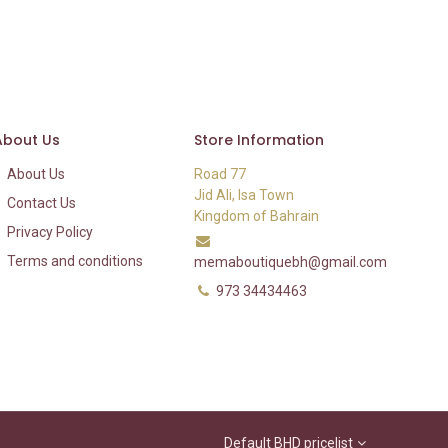
About Us
Store Information
About Us
Road 77
Jid Ali, Isa Town
Contact Us
Kingdom of Bahrain
Privacy Policy
Terms and conditions
memaboutiquebh@gmail.com
973 34434463
Default BHD pricelist