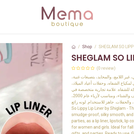
Shop
SHEGLAM SO LIPP
SHEGLAM SO LI
(0 review)
، غير اللامع، والمحايد، بتصبغات غنية
 لمكياج الشفاه، وحفلات أعياد الميلاد
كة للشفاه. علامة تجارية متخصصة في
مستحضرات التجميل للنساء والفتيات. مثالي لفصلي الخريف والشتاء، ومناسب لأزياء عام 2000،
So Lippy Lip Liner by Shiglam - Th
smudge-proof, silky smooth, and h
parties, as a lip liner, lipstick, l
for women and girls. Ideal for fal
gifts, and parties. Ready to use. 