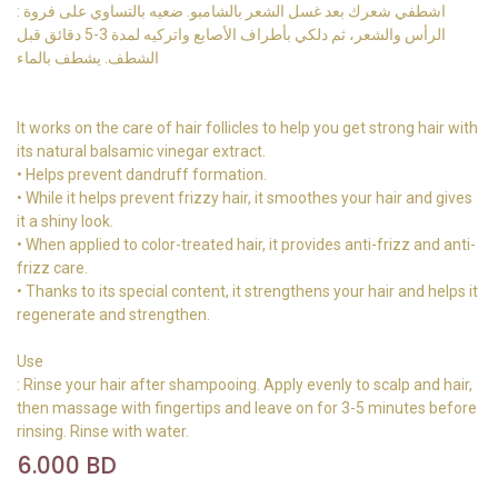
: اشطفي شعرك بعد غسل الشعر بالشامبو. ضعيه بالتساوي على فروة
الرأس والشعر، ثم دلكي بأطراف الأصابع واتركيه لمدة 3-5 دقائق قبل
الشطف. يشطف بالماء
It works on the care of hair follicles to help you get strong hair with
its natural balsamic vinegar extract.
• Helps prevent dandruff formation.
• While it helps prevent frizzy hair, it smoothes your hair and gives
it a shiny look.
• When applied to color-treated hair, it provides anti-frizz and anti-
frizz care.
• Thanks to its special content, it strengthens your hair and helps it
regenerate and strengthen.
Use
: Rinse your hair after shampooing. Apply evenly to scalp and hair,
then massage with fingertips and leave on for 3-5 minutes before
rinsing. Rinse with water.
6.000
BD